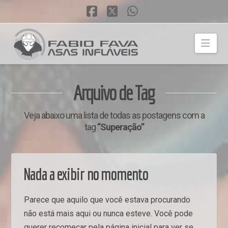
Facebook
X
Whatsapp
Fabio
Nav
Fava
Arquivo de Tag
|
Veja abaixo uma lista de todas as postagens com a
tag
“Superação”
Asas
Inflaveis
Nada a exibir no momento
Parece que aquilo que você estava procurando
não está mais aqui ou nunca esteve. Você pode
querer recomeçar pela página inicial para ver se