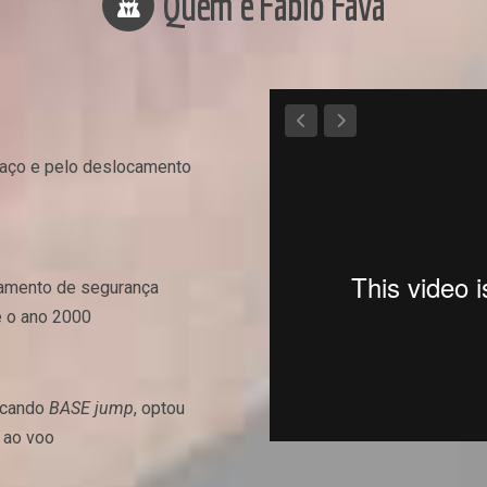
Quem é Fabio Fava
paço e pelo deslocamento
amento de segurança
e o ano 2000
ticando
BASE jump
, optou
r ao voo