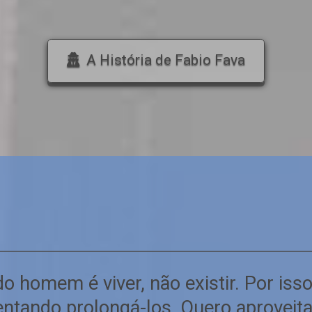
A História de Fabio Fava
o homem é viver, não existir. Por iss
entando prolongá-los. Quero aproveit