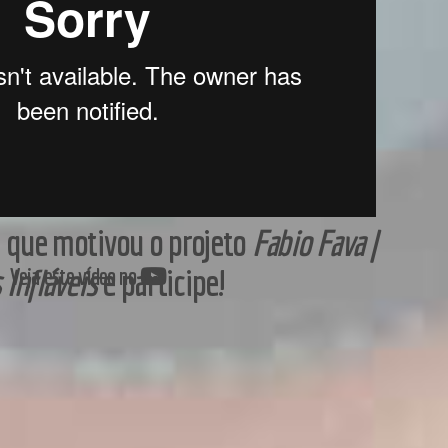
a que motivou o projeto
Fabio Fava |
 Infláveis
e participe!
Veja este vídeo no