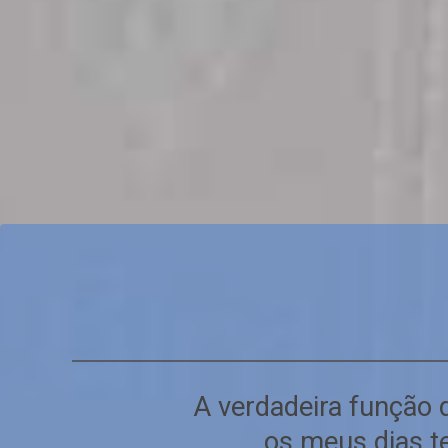
A verdadeira função d
os meus dias t