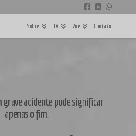
Facebook
X
Whatsa
Sobre
TV
Voe
Contato
 grave acidente pode significar
apenas o fim.