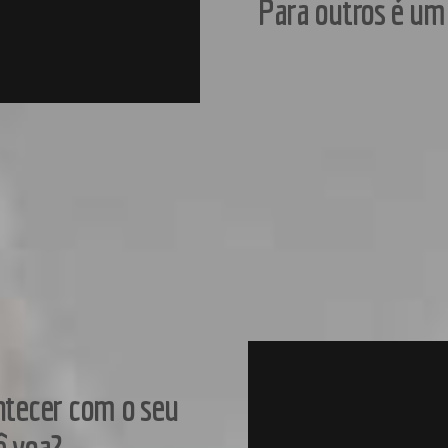
Para outros é um
ontecer com o seu
ê voa?