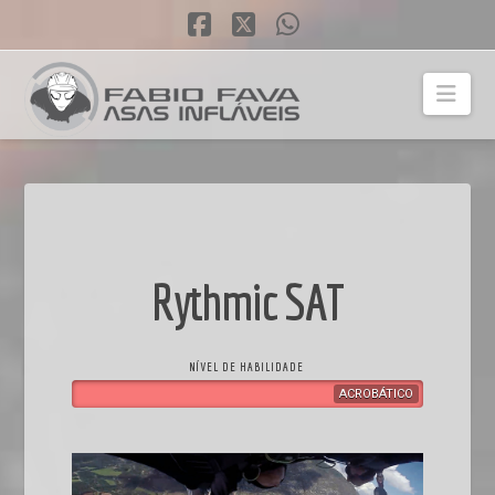
Facebook
X
Whatsapp
Fabio
Nav
Fava
|
Rythmic SAT
Asas
Inflaveis
NÍVEL DE HABILIDADE
ACROBÁTICO